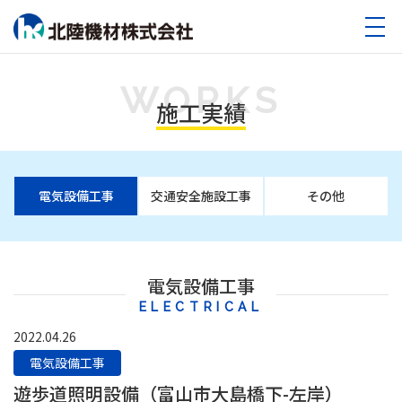
WORKS
施工実績
電気設備工事
交通安全施設工事
その他
電気設備工事
ELECTRICAL
2022.04.26
電気設備工事
遊歩道照明設備（富山市大島橋下-左岸）