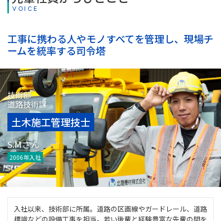
VOICE
工事に携わる人やモノすべてを管理し、
現場チ
ームを統率する司令塔
技術部
道路技術課
土木施工管理技士
S.Mさん
2006年入社
入社以来、技術部に所属。道路の区画線やガードレール、道路
標識などの設備工事を担当。若い後輩と経験豊富な先輩の間を